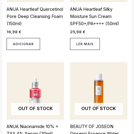
ANUA Heartleaf Quercetinol
ANUA Heartleaf Silky
Pore Deep Cleansing Foam
Moisture Sun Cream
(150ml)
SPF50+/PA++++ (50ml)
16,98
€
25,98
€
ADICIONAR
LER MAIS
OUT OF STOCK
OUT OF STOCK
ANUA Niacinamide 10% +
BEAUTY OF JOSEON
TXA 4% Serum (30ml)
Ginseng Essence Water