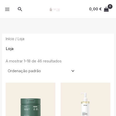
Skip
MAIN
Search
to
0,00
€
MENU
content
Início
/ Loja
Loja
A mostrar 1–18 de 46 resultados